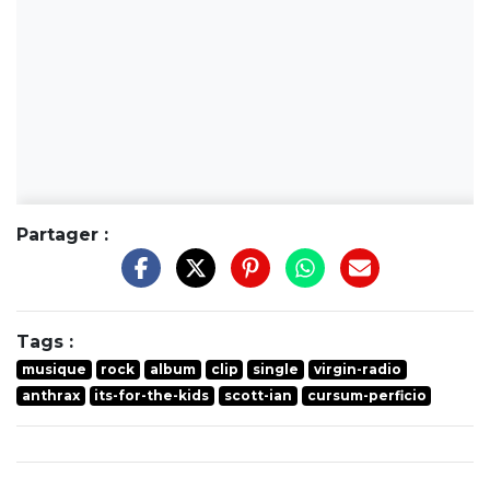
Partager :
Tags :
musique
rock
album
clip
single
virgin-radio
anthrax
its-for-the-kids
scott-ian
cursum-perficio