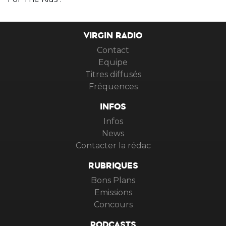
VIRGIN RADIO
Contact
Equipe
Titres diffusés
Fréquences
INFOS
Infos
News
Contacter la rédac
RUBRIQUES
Bons Plans
Emissions
Concours