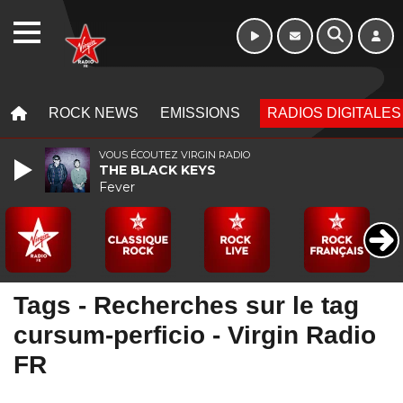
Week-end de 06h
WEBRADIO
à 12h
MENU
MENU
ROCK NEWS
EMISSIONS
RADIOS DIGITALES
VOUS ÉCOUTEZ VIRGIN RADIO
THE BLACK KEYS
Fever
Tags - Recherches sur le tag
cursum-perficio - Virgin Radio
FR