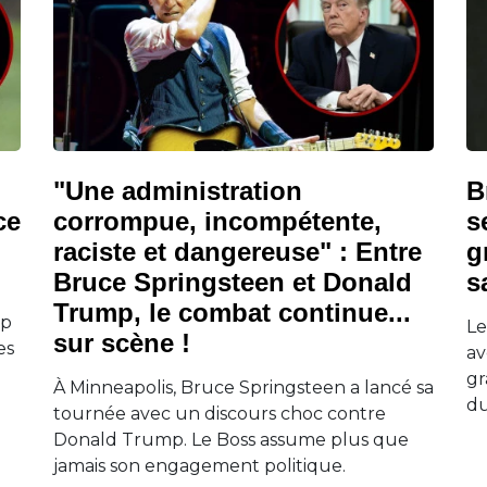
"Une administration
B
ce
corrompue, incompétente,
s
raciste et dangereuse" : Entre
g
Bruce Springsteen et Donald
s
Trump, le combat continue...
mp
Le
sur scène !
es
av
gr
À Minneapolis, Bruce Springsteen a lancé sa
du
tournée avec un discours choc contre
Donald Trump. Le Boss assume plus que
jamais son engagement politique.