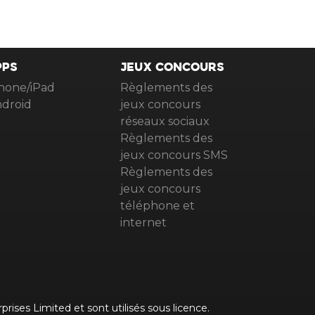
PPS
JEUX CONCOURS
hone/iPad
Règlements des
droid
jeux concours
réseaux sociaux
Règlements des
jeux concours SMS
Règlements des
jeux concours
téléphone et
internet
rises Limited et sont utilisés sous licence.