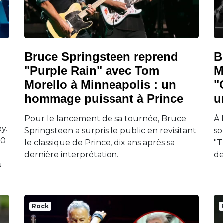
Bruce Springsteen reprend
B
"Purple Rain" avec Tom
M
Morello à Minneapolis : un
"
hommage puissant à Prince
u
Pour le lancement de sa tournée, Bruce
À 
y.
Springsteen a surpris le public en revisitant
so
50
le classique de Prince, dix ans après sa
"T
dernière interprétation.
de
u
Rock