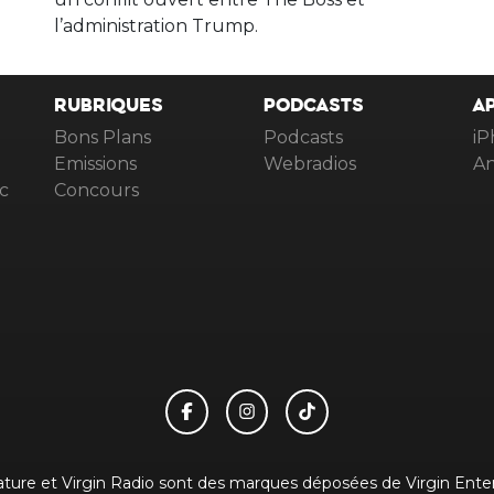
l’administration Trump.
RUBRIQUES
PODCASTS
A
Bons Plans
Podcasts
iP
Emissions
Webradios
An
c
Concours
gnature et Virgin Radio sont des marques déposées de Virgin Enterp