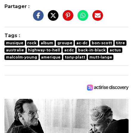
Partager :
Tags :
musique
rock
album
groupe
ac-dc
bon-scott
titre
australie
highway-to-hell
acdc
back-in-black
actus
malcolm-young
amerique
tony-platt
mutt-lange