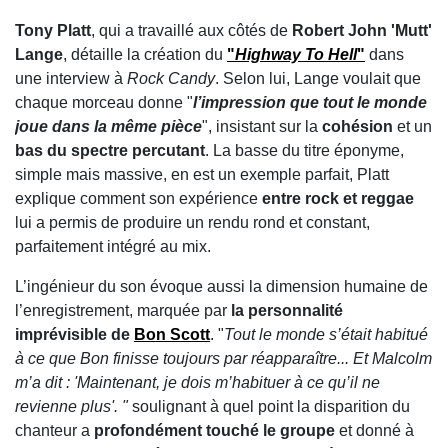
Tony Platt
, qui a travaillé aux côtés de
Robert John 'Mutt'
Lange
, détaille la création du
"
Highway To Hell
"
dans
une interview à
Rock Candy
. Selon lui, Lange voulait que
chaque morceau donne "
l’impression que tout le monde
joue dans la même pièce
", insistant sur la
cohésion
et un
bas du spectre percutant
. La basse du titre éponyme,
simple mais massive, en est un exemple parfait, Platt
explique comment son expérience
entre rock et reggae
lui a permis de produire un rendu rond et constant,
parfaitement intégré au mix.
L’ingénieur du son évoque aussi la dimension humaine de
l’enregistrement, marquée par
la personnalité
imprévisible de
Bon Scott
. "
Tout le monde s’était habitué
à ce que Bon finisse toujours par réapparaître... Et Malcolm
m’a dit : 'Maintenant, je dois m’habituer à ce qu’il ne
revienne plus'. "
soulignant à quel point la disparition du
chanteur a
profondément touché le groupe
et donné à