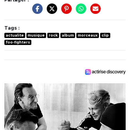
Tags :
actualite
musique
rock
album
morceaux
clip
foo-fighters