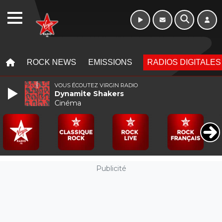
Week-end de 06h
WEBRADIO
à 12h
MENU
MENU
ROCK NEWS
EMISSIONS
RADIOS DIGITALES
VOUS ÉCOUTEZ VIRGIN RADIO
Dynamite Shakers
Cinéma
Publicité