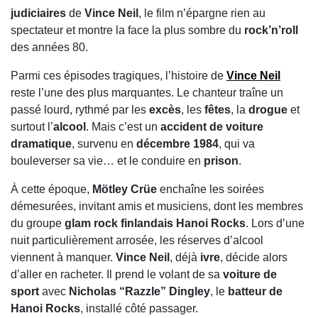
judiciaires
de
Vince Neil
, le film n’épargne rien au
spectateur et montre la face la plus sombre du
rock’n’roll
des années 80.
Parmi ces épisodes tragiques, l’histoire de
Vince Neil
reste l’une des plus marquantes. Le chanteur traîne un
passé lourd, rythmé par les
excès
, les
fêtes
, la
drogue
et
surtout l’
alcool
. Mais c’est un
accident de voiture
dramatique
, survenu en
décembre 1984
, qui va
bouleverser sa vie… et le conduire en
prison
.
À cette époque,
Mötley Crüe
enchaîne les soirées
démesurées, invitant amis et musiciens, dont les membres
du groupe
glam rock finlandais Hanoi Rocks
. Lors d’une
nuit particulièrement arrosée, les réserves d’alcool
viennent à manquer.
Vince Neil
, déjà
ivre
, décide alors
d’aller en racheter. Il prend le volant de sa
voiture de
sport
avec
Nicholas “Razzle” Dingley
, le
batteur de
Hanoi Rocks
, installé côté passager.