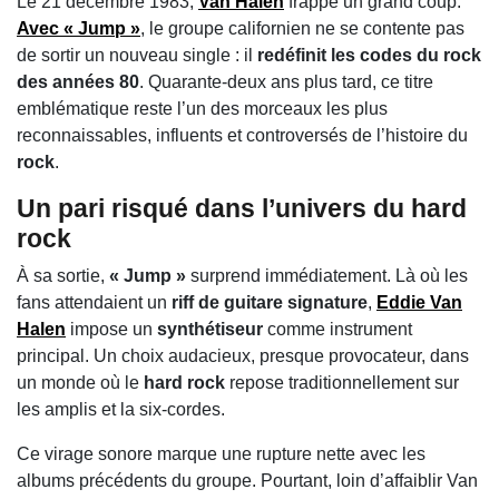
Le 21 décembre 1983,
Van Halen
frappe un grand coup.
Avec
« Jump »
, le groupe californien ne se contente pas
de sortir un nouveau single : il
redéfinit les codes du rock
des années 80
. Quarante-deux ans plus tard, ce titre
emblématique reste l’un des morceaux les plus
reconnaissables, influents et controversés de l’histoire du
rock
.
Un pari risqué dans l’univers du hard
rock
À sa sortie,
« Jump »
surprend immédiatement. Là où les
fans attendaient un
riff de guitare signature
,
Eddie Van
Halen
impose un
synthétiseur
comme instrument
principal. Un choix audacieux, presque provocateur, dans
un monde où le
hard rock
repose traditionnellement sur
les amplis et la six-cordes.
Ce virage sonore marque une rupture nette avec les
albums précédents du groupe. Pourtant, loin d’affaiblir Van