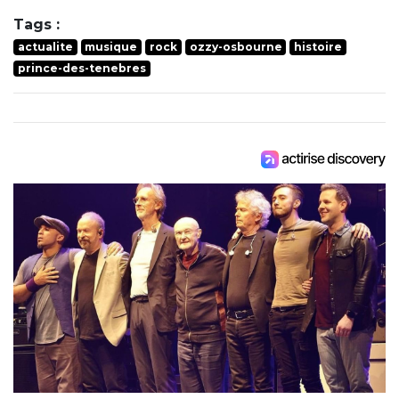
Tags :
actualite
musique
rock
ozzy-osbourne
histoire
prince-des-tenebres