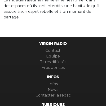
Le musicien assume même aimer les fumer dans
des espaces où ils sont interdits, une habitude qu’il
associe à son esprit rebelle et à un moment de
partage.
VIRGIN RADIO
Contact
Equipe
Titres diffusés
Fréquences
INFOS
Infos
News
Contacter la rédac
RUBRIQUES