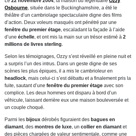
Le
22 novembre 2004
, la maison du légendaire
Ozzy
Osbourne
, située dans le Buckinghamshire, a été le
théâtre d’un cambriolage spectaculaire digne des films
d’action. Deux voleurs masqués ont pénétré par une
fenêtre du premier étage
, escaladant la façade à l’aide
d’une
échelle
, et ont mis la main sur un trésor estimé à
2
millions de livres sterling
.
Selon les témoignages, Ozzy s’est réveillé en pleine nuit et
a surpris l’un des intrus. Dans un geste digne de ses
scènes les plus épiques, il a mis le cambrioleur en
headlock
, mais celui-ci s’est débattu et a finalement pris la
fuite, sautant d’une
fenêtre du premier étage
avec son
complice. Les deux hommes ont disparu à bord d’un
véhicule, laissant derrière eux une maison bouleversée et
un couple choqué.
Parmi les
bijoux
dérobés figuraient des
bagues en
diamant
, des
montres de luxe
, un
collier en diamant
et
des pièces chargées de valeur sentimentale, comme une