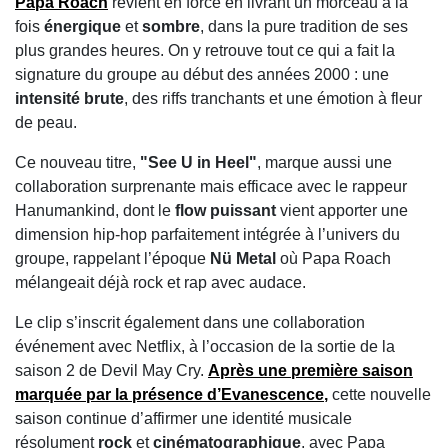
Papa Roach
revient en force en livrant un morceau à la
fois
énergique
et
sombre
, dans la pure tradition de ses
plus grandes heures. On y retrouve tout ce qui a fait la
signature du groupe au début des années 2000 : une
intensité brute
, des riffs tranchants et une émotion à fleur
de peau.
Ce nouveau titre,
"See U in Heel"
, marque aussi une
collaboration surprenante mais efficace avec le rappeur
Hanumankind
, dont le
flow puissant
vient apporter une
dimension hip-hop parfaitement intégrée à l’univers du
groupe, rappelant l’époque
Nü Metal
où Papa Roach
mélangeait déjà rock et rap avec audace.
Le clip s’inscrit également dans une collaboration
événement avec
Netflix
, à l’occasion de la sortie de la
saison 2 de
Devil May Cry
.
Après une première saison
marquée par la présence d’
Evanescence
,
cette nouvelle
saison continue d’affirmer une identité musicale
résolument
rock
et
cinématographique
, avec Papa