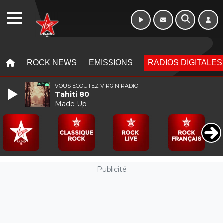
Week-end de 16h
WEBRADIO
à 20h
MENU
MENU
ROCK NEWS
EMISSIONS
RADIOS DIGITALES
VOUS ÉCOUTEZ VIRGIN RADIO
Tahiti 80
Made Up
Publicité