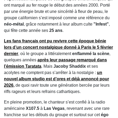
ont marqué au fer rouge le début des années 2000. Porté
par une énergie brute et une sincérité à fleur de peau, le
groupe californien s’est imposé comme une référence du
néo-métal
, grâce notamment à leur album culte
"Infest"
,
qui fête cette année ses
25 ans
.
Les fans français ont pu revivre cette époque bénie
lors d’un concert
nostalgique
donné à
Paris
le
5 février
dernier
, où le groupe a littéralement
enflammé la scène
,
quelques années
après leur passage remarqué dans
l’émission
Taratata
. Mais
Jacoby Shaddix
et ses
acolytes ne comptent pas s’arrêter à la nostalgie :
un
nouvel album studio
est d’ores et déjà annoncé pour
2026
,
de quoi ravir toute une génération bercée par leurs
riffs rageurs et leurs refrains cathartiques.
En pleine promotion, le chanteur s’est confié à la radio
américaine
X107.5
à
Las Vegas
, revenant avec une rare
franchise sur les débuts du groupe et surtout sur cet
égo