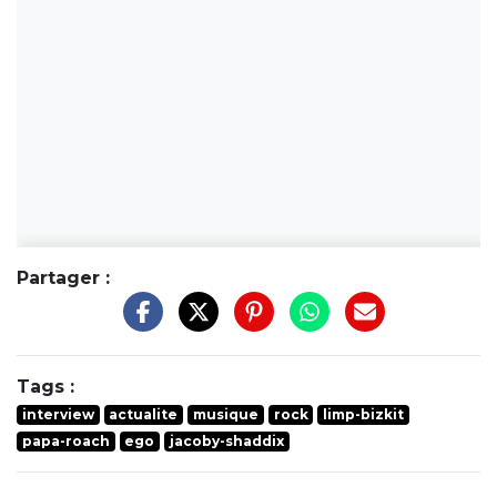
Partager :
Tags :
interview
actualite
musique
rock
limp-bizkit
papa-roach
ego
jacoby-shaddix