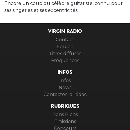
Encore un coup du célèbre guitariste, connu pour
ses singeries et ses excentricités !
VIRGIN RADIO
Contact
Equipe
Titres diffusés
Fréquences
INFOS
Infos
News
Contacter la rédac
RUBRIQUES
Bons Plans
Emissions
Concours