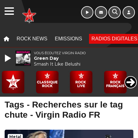
Week-end de 16h
WEBRADIO
à 20h
MENU
MENU
ROCK NEWS
EMISSIONS
RADIOS DIGITALES
VOUS ÉCOUTEZ VIRGIN RADIO
Green Day
Smash It Like Belushi
Tags - Recherches sur le tag
chute - Virgin Radio FR
Metal