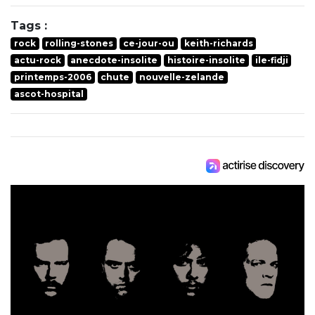
Tags :
rock
rolling-stones
ce-jour-ou
keith-richards
actu-rock
anecdote-insolite
histoire-insolite
ile-fidji
printemps-2006
chute
nouvelle-zelande
ascot-hospital