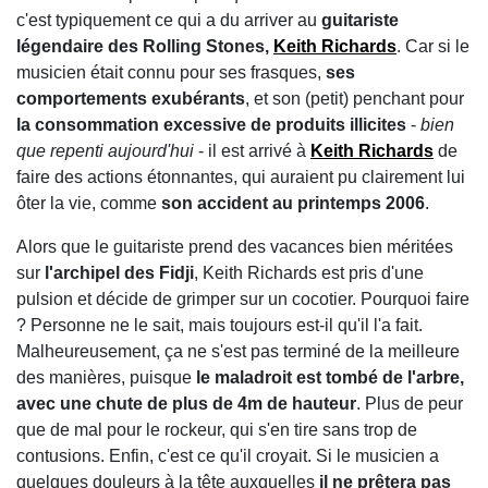
c'est typiquement ce qui a du arriver au
guitariste
légendaire des Rolling Stones,
Keith Richards
. Car si le
musicien était connu pour ses frasques,
ses
comportements exubérants
, et son (petit) penchant pour
la consommation excessive de produits illicites
-
bien
que repenti aujourd'hui
- il est arrivé à
Keith Richards
de
faire des actions étonnantes, qui auraient pu clairement lui
ôter la vie, comme
son accident au printemps 2006
.
Alors que le guitariste prend des vacances bien méritées
sur
l'archipel des Fidji
, Keith Richards est pris d'une
pulsion et décide de grimper sur un cocotier. Pourquoi faire
? Personne ne le sait, mais toujours est-il qu'il l'a fait.
Malheureusement, ça ne s'est pas terminé de la meilleure
des manières, puisque
le maladroit est tombé de l'arbre,
avec une chute de plus de 4m de hauteur
. Plus de peur
que de mal pour le rockeur, qui s'en tire sans trop de
contusions. Enfin, c'est ce qu'il croyait. Si le musicien a
quelques douleurs à la tête auxquelles
il ne prêtera pas