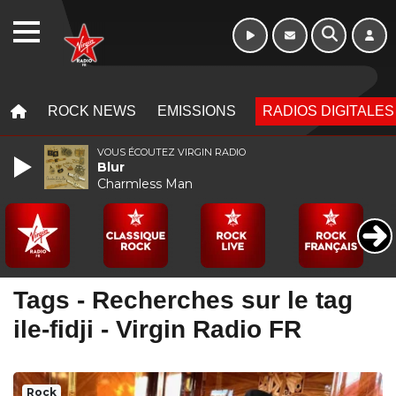
Week-end de 16h
WEBRADIO
à 20h
MENU
MENU
ROCK NEWS
EMISSIONS
RADIOS DIGITALES
VOUS ÉCOUTEZ VIRGIN RADIO
Blur
Charmless Man
Tags - Recherches sur le tag
ile-fidji - Virgin Radio FR
Rock