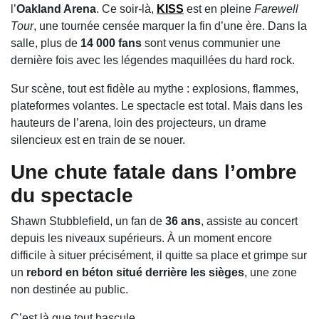
l’
Oakland Arena
. Ce soir-là,
KISS
est en pleine
Farewell
Tour
, une tournée censée marquer la fin d’une ère. Dans la
salle, plus de
14 000 fans
sont venus communier une
dernière fois avec les légendes maquillées du hard rock.
Sur scène, tout est fidèle au mythe : explosions, flammes,
plateformes volantes. Le spectacle est total. Mais dans les
hauteurs de l’arena, loin des projecteurs, un drame
silencieux est en train de se nouer.
Une chute fatale dans l’ombre
du spectacle
Shawn Stubblefield, un fan de
36 ans
, assiste au concert
depuis les niveaux supérieurs. À un moment encore
difficile à situer précisément, il quitte sa place et grimpe sur
un
rebord en béton situé derrière les sièges
, une zone
non destinée au public.
C’est là que tout bascule.