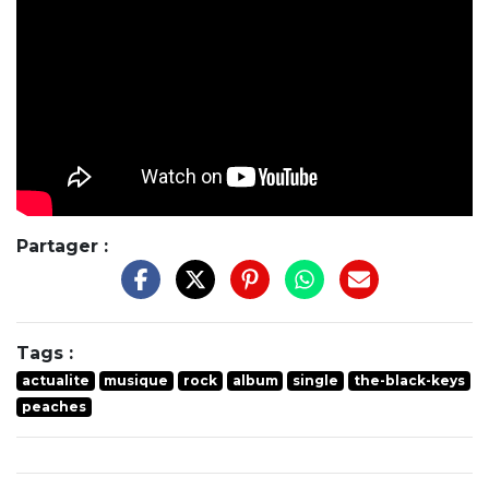
Partager :
Tags :
actualite
musique
rock
album
single
the-black-keys
peaches