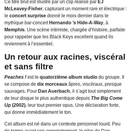
Ce titre brut est illustré par un clip réalisé par
EJ
McLeavey-Fisher
, capturant un moment rare et électrique :
le
concert surprise
donné le mois dernier dans le
mythique bar-concert
Hernando ’s Hide-A-Way
, à
Memphis
. Une scène intimiste, chargée d’histoire, parfaite
pour rappeler que les Black Keys excellent quand ils
reviennent à l’essentiel.
Un retour aux racines, viscéral
et sans filtre
Peaches !
est le
quatorzième album studio
du groupe. Il
se compose de
dix morceaux
âpres, viscéraux, presque
sauvages. Pour
Dan Auerbach
, il s’agit tout simplement
de leur disque le plus authentique depuis
The Big Come
Up
(2002)
, leur tout premier opus. Une déclaration forte,
qui donne immédiatement le ton.
Cet album est né dans un contexte personnel lourd. Peu
de temps avant son enregistrement, le père de Dan