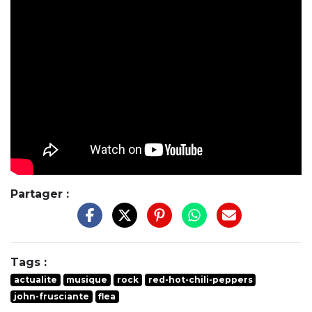
Partager :
Tags :
actualite
musique
rock
red-hot-chili-peppers
john-frusciante
flea