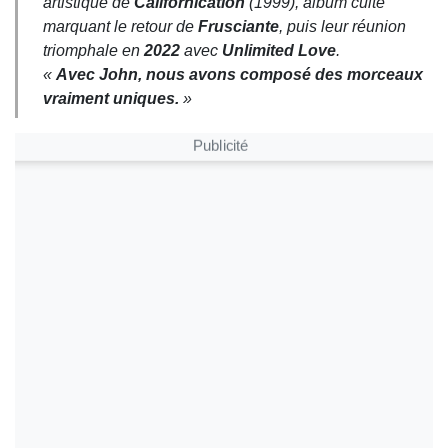
artistique de
Californication
(1999), album culte
marquant le retour de
Frusciante
, puis leur réunion
triomphale en
2022
avec
Unlimited Love
.
«
Avec John, nous avons composé des morceaux
vraiment uniques.
»
Publicité