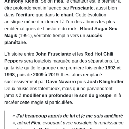
Anthony Kiedis
. Selon
Flea
, le chanteur est le premier à
être profondément influencé par
Frusciante
, aussi bien
dans
l’écriture
que dans
le chant
. Cette évolution
artistique mène directement à l’un des albums les plus
emblématiques de l’histoire du rock :
Blood Sugar Sex
Magik
(1991), véritable tremplin vers un
succès
planétaire
.
L’histoire entre
John Frusciante
et les
Red Hot Chili
Peppers
sera toutefois marquée par des séparations. Le
guitariste quitte le groupe une première fois entre
1992 et
1998
, puis de
2009 à 2019
. Il est alors remplacé
successivement par
Dave Navarro
puis
Josh Klinghoffer
.
Deux musiciens talentueux, mais qui ne parviendront
jamais à
modifier en profondeur le son du groupe
, ni à
recréer cette magie si particulière.
«
J'ai beaucoup appris de lui et je me suis amélioré
», admet
Flea
, évoquant avec nostalgie la renaissance