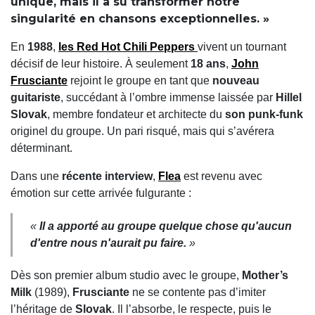
unique, mais il a su transformer notre
singularité en chansons exceptionnelles. »
En
1988
,
les
Red Hot Chili Peppers
vivent un tournant
décisif de leur histoire. À seulement
18 ans
,
John
Frusciante
rejoint le groupe en tant que
nouveau
guitariste
, succédant à l’ombre immense laissée par
Hillel
Slovak
, membre fondateur et architecte du
son punk-funk
originel du groupe. Un pari risqué, mais qui s’avérera
déterminant.
Dans une
récente interview
,
Flea
est revenu avec
émotion sur cette arrivée fulgurante :
«
Il a apporté au groupe quelque chose qu'aucun
d'entre nous n'aurait pu faire.
»
Dès son premier album studio avec le groupe,
Mother’s
Milk
(1989),
Frusciante
ne se contente pas d’imiter
l’héritage de
Slovak
. Il l’absorbe, le respecte, puis le