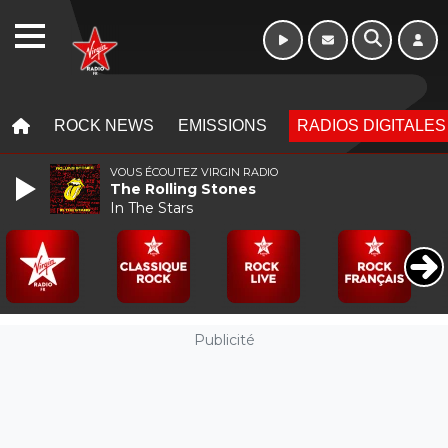
10h - 13h
WEBRADIO
MENU
MENU
ROCK NEWS
EMISSIONS
RADIOS DIGITALES
VOUS ÉCOUTEZ VIRGIN RADIO
The Rolling Stones
In The Stars
Publicité