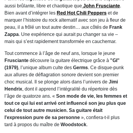
aussi brûlante, libre et chaotique que
John Frusciante
.
Bien avant d’intégrer les
Red Hot Chili Peppers
et de
marquer l’histoire du rock alternatif avec son jeu à fleur de
peau, il a frôlé un tout autre destin… aux côtés de
Frank
Zappa
. Une expérience qui aurait pu changer sa vie –
mais qui s’est rapidement transformée en cauchemar.
Tout commence à l’âge de neuf ans, lorsque le jeune
Frusciante
découvre la guitare électrique grâce à
"GI"
(1979)
, l’unique album culte des
Germs
. Ce disque-punk
aux allures de déflagration sonore devient son premier
choc musical. Il se plonge alors dans l’univers de
Jimi
Hendrix
, dont il apprend l’intégralité du répertoire dès
l’âge de quatorze ans. «
Son mode de vie, les femmes et
tout ce qui lui est arrivé ont influencé son jeu plus que
celui de tout autre musicien. Sa guitare était
l'expression pure de sa personne
», confiera-t-il plus
tard à propos du maître de
Woodstock
.