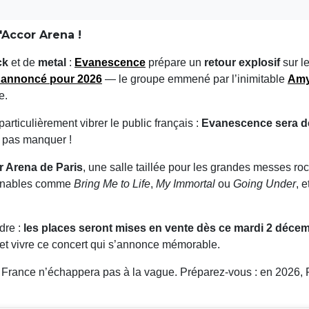
'Accor Arena !
ck
et de
metal
:
Evanescence
prépare un
retour explosif
sur l
t annoncé pour
2026
— le groupe emmené par l’inimitable
Amy
e.
articulièrement vibrer le public français :
Evanescence sera d
t pas manquer !
r Arena de Paris
, une salle taillée pour les grandes messes ro
ournables comme
Bring Me to Life
,
My Immortal
ou
Going Under
, 
dre :
les places seront mises en vente dès ce mardi 2 décem
 et vivre ce concert qui s’annonce mémorable.
a France n’échappera pas à la vague. Préparez-vous : en 2026, P