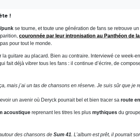
ête !
/punk
se tourne, et toute une génération de fans se retrouve u
parition,
couronnée par leur intronisation au
Panthéon de l
 pas pour tout le monde.
 la guitare au placard. Bien au contraire. Interviewé ce week-e
i fait déjà vibrer tous les fans : il continue d’écrire, de compose
t ça, mais j’ai un tas de chansons en réserve. Je suis sûr que j
evoir un avenir où Deryck pourrait bel et bien tracer sa
route en
m acoustique
reprenant les titres les plus
mythiques
du groupe
autour des chansons de
Sum 41
. L’album est prêt, il pourrait s