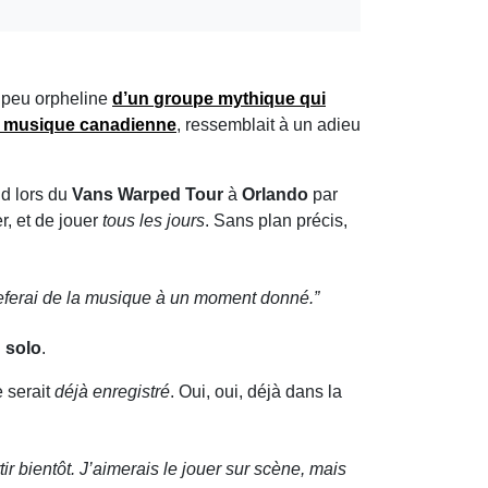
n peu orpheline
d’un
groupe mythique
qui
a musique canadienne
, ressemblait à un adieu
nd lors du
Vans Warped Tour
à
Orlando
par
r, et de jouer
tous les jours
. Sans plan précis,
e referai de la musique à un moment donné.”
 solo
.
 serait
déjà enregistré
. Oui, oui, déjà dans la
ortir bientôt. J’aimerais le jouer sur scène, mais