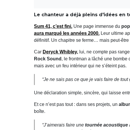
Le chanteur a déjà pleins d'idées en t
Sum 41, c’est fini.
Une page immense du
pop
aura marqué les
années 2000
.
Leur ultime ap
définitif. Un chapitre se ferme… mais peut-être
Car
Deryck Whibley,
lui, ne compte pas ranger
Rock Sound
, le frontman a lâché une bombe qu
mais avec un feu intérieur qui ne s’éteint pas.
“Je ne sais pas ce que je vais faire de tou
Une déclaration simple, sincère, qui laisse entr
Et ce n’est pas tout : dans ses projets, un
albu
boîte.
“J’aimerais faire une
tournée acoustique