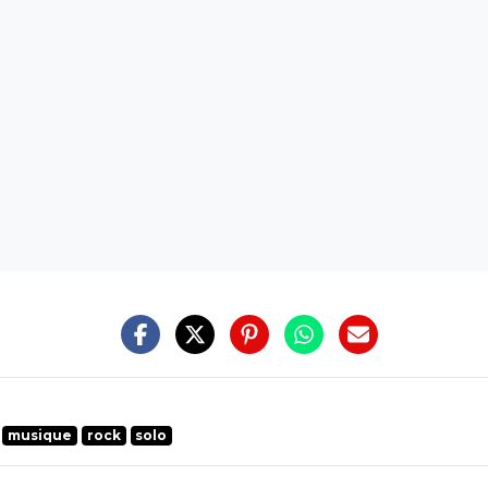
musique
rock
solo