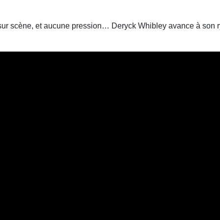
 sur scène, et aucune pression… Deryck Whibley avance à son ryt