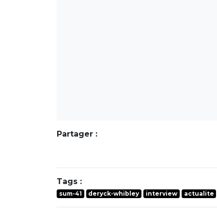
Partager :
Tags :
sum-41
deryck-whibley
interview
actualite