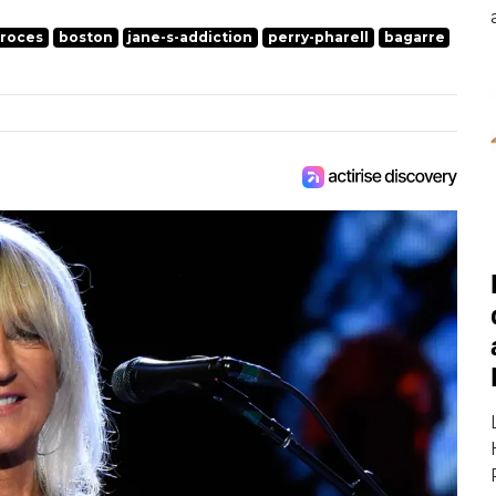
roces
boston
jane-s-addiction
perry-pharell
bagarre