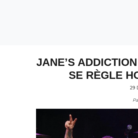
JANE’S ADDICTION 
SE RÈGLE H
29 
P