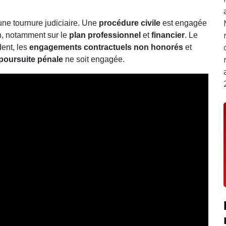
une tournure judiciaire. Une
procédure civile
est engagée
on, notamment sur le
plan professionnel
et
financier
. Le
dent, les
engagements contractuels non honorés
et
poursuite pénale
ne soit engagée.