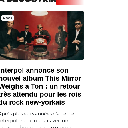
A DECOUVRIR
Rock
Interpol annonce son
nouvel album This Mirror
Weighs a Ton : un retour
très attendu pour les rois
du rock new-yorkais
Après plusieurs années d’attente,
Interpol est de retour avec un
nouvel album studio. Le groupe