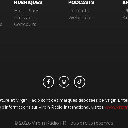
RUBRIQUES
PODCASTS
A
Bons Plans
Podcasts
iP
Emissions
Webradios
An
c
Concours
gnature et Virgin Radio sont des marques déposées de Virgin Enterp
 d'informations sur Virgin Radio International, visitez
www.virgin
© 2026 Virgin Radio FR Tous droits réservés.