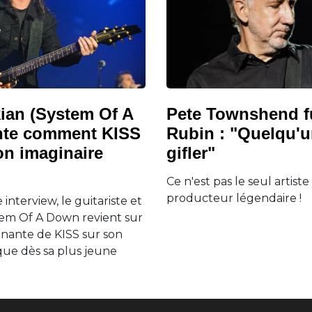
ian (System Of A
Pete Townshend f
nte comment KISS
Rubin : "Quelqu'un
on imaginaire
gifler"
Ce n'est pas le seul artist
producteur légendaire !
interview, le guitariste et
em Of A Down revient sur
enante de KISS sur son
que dès sa plus jeune