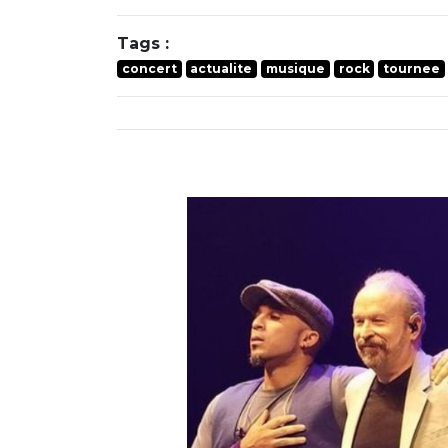
Tags :
concert
actualite
musique
rock
tournee