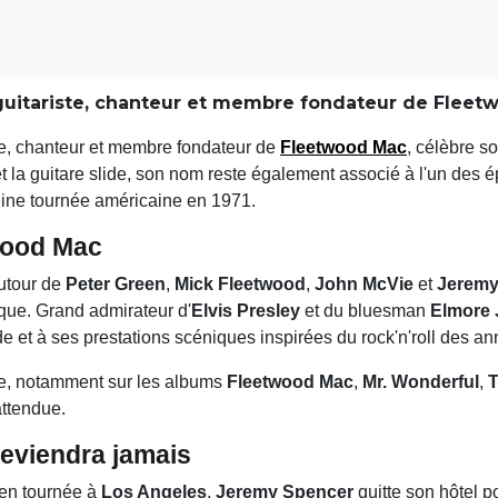
guitariste, chanteur et membre fondateur de Fleetw
ste, chanteur et membre fondateur de
Fleetwood Mac
, célèbre s
t la guitare slide, son nom reste également associé à l'un des é
ine tournée américaine en 1971.
wood Mac
autour de
Peter Green
,
Mick Fleetwood
,
John McVie
et
Jeremy
que. Grand admirateur d'
Elvis Presley
et du bluesman
Elmore
de et à ses prestations scéniques inspirées du rock'n'roll des a
upe, notamment sur les albums
Fleetwood Mac
,
Mr. Wonderful
,
T
attendue.
 reviendra jamais
en tournée à
Los Angeles
,
Jeremy Spencer
quitte son hôtel 