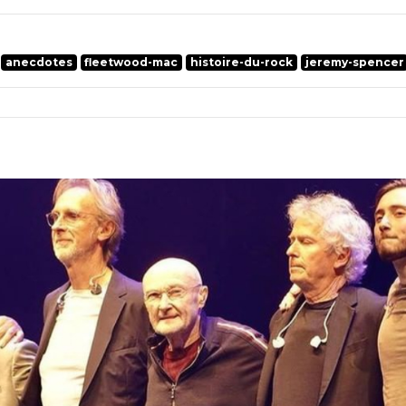
anecdotes
fleetwood-mac
histoire-du-rock
jeremy-spencer