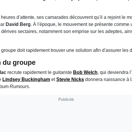
s heures d'attente, ses camarades découvrent qu'il a rejoint le
par
David Berg
. À l'époque, le mouvement se présente comme
s dérives sectaires, notamment son emprise sur les adeptes, ai
 groupe doit rapidement trouver une solution afin d'assurer les d
n du groupe
Mac
recrute rapidement le guitariste
Bob Welch
, qui deviendra l
de
Lindsey Buckingham
et
Stevie Nicks
donnera naissance à la
album
Rumours
.
Publicité