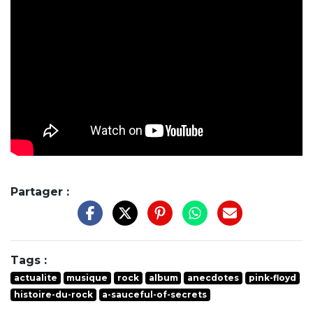
Partager :
Tags :
actualite
musique
rock
album
anecdotes
pink-floyd
histoire-du-rock
a-sauceful-of-secrets