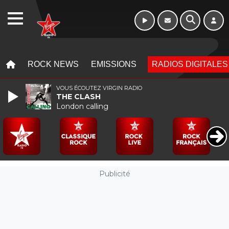
Week-end de 06h
WEBRADIO
à 12h
MENU
MENU
ROCK NEWS
EMISSIONS
RADIOS DIGITALES
VOUS ÉCOUTEZ VIRGIN RADIO
THE CLASH
London calling
Publicité