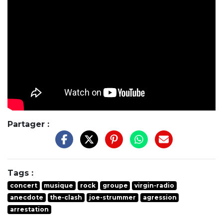
Partager :
Tags :
concert
musique
rock
groupe
virgin-radio
anecdote
the-clash
joe-strummer
agression
arrestation