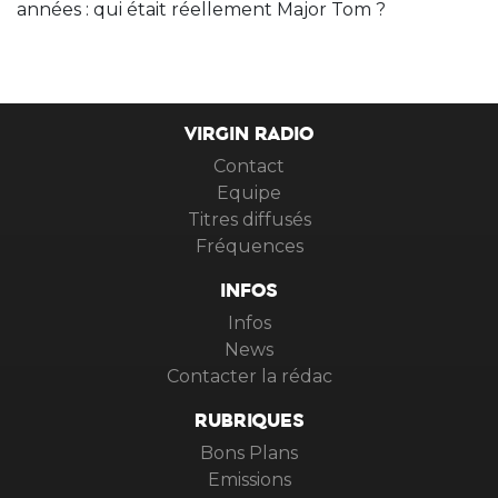
années : qui était réellement Major Tom ?
VIRGIN RADIO
Contact
Equipe
Titres diffusés
Fréquences
INFOS
Infos
News
Contacter la rédac
RUBRIQUES
Bons Plans
Emissions