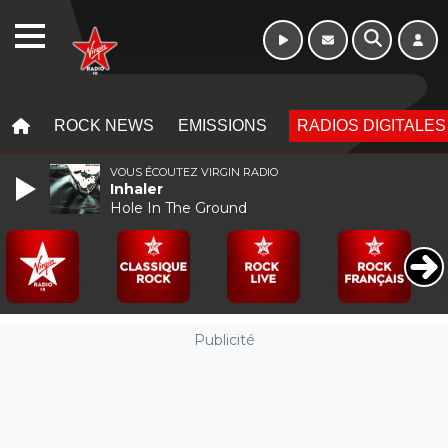
Morning - 6h à 10h
WEBRADIO
MENU
MENU
ROCK NEWS
EMISSIONS
RADIOS DIGITALES
VOUS ÉCOUTEZ VIRGIN RADIO
Inhaler
Hole In The Ground
Publicité