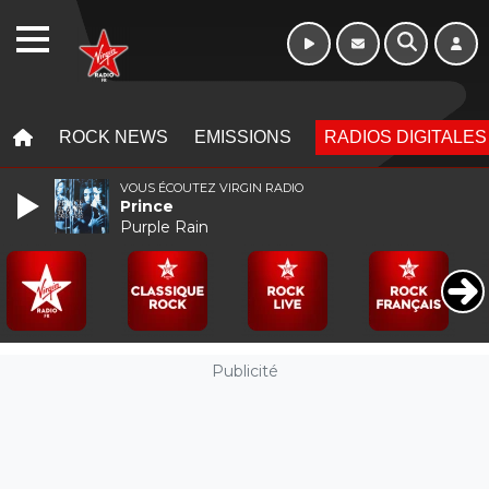
Week-end de 16h
WEBRADIO
à 20h
MENU
MENU
ROCK NEWS
EMISSIONS
RADIOS DIGITALES
VOUS ÉCOUTEZ VIRGIN RADIO
Prince
Purple Rain
Publicité