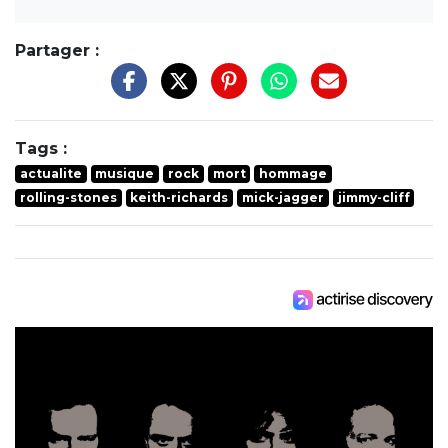
Partager :
Tags :
actualite
musique
rock
mort
hommage
rolling-stones
keith-richards
mick-jagger
jimmy-cliff