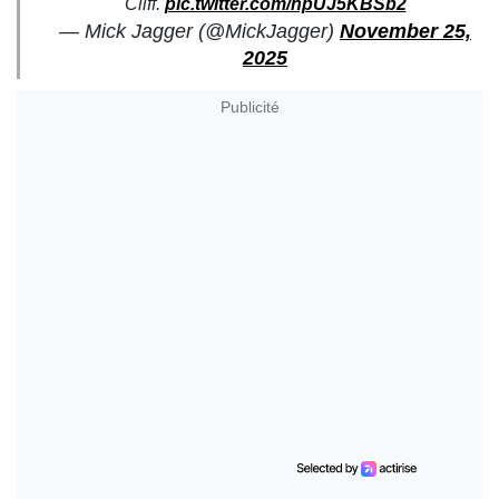
Cliff.
pic.twitter.com/npUJ5KBSb2
— Mick Jagger (@MickJagger)
November 25,
2025
Publicité