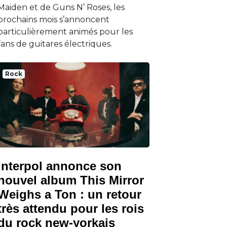
Maiden et de Guns N’ Roses, les
prochains mois s’annoncent
particulièrement animés pour les
fans de guitares électriques.
Rock
Interpol annonce son
nouvel album This Mirror
Weighs a Ton : un retour
très attendu pour les rois
du rock new-yorkais