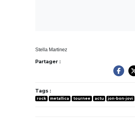
Stella Martinez
Partager :
Tags :
rock
metallica
tournee
actu
jon-bon-jovi