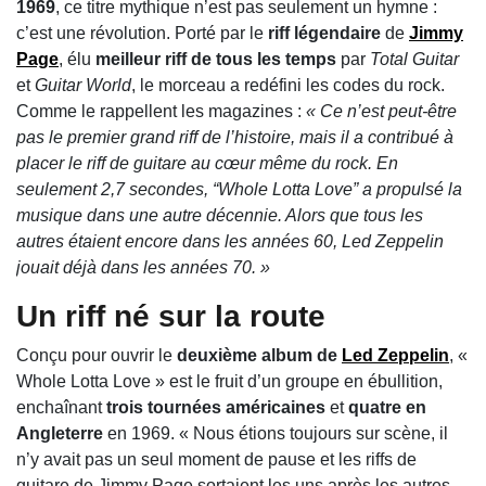
1969
, ce titre mythique n’est pas seulement un hymne :
c’est une révolution. Porté par le
riff légendaire
de
Jimmy
Page
, élu
meilleur riff de tous les temps
par
Total Guitar
et
Guitar World
, le morceau a redéfini les codes du rock.
Comme le rappellent les magazines :
« Ce n’est peut-être
pas le premier grand riff de l’histoire, mais il a contribué à
placer le riff de guitare au cœur même du rock. En
seulement 2,7 secondes, “Whole Lotta Love” a propulsé la
musique dans une autre décennie. Alors que tous les
autres étaient encore dans les années 60, Led Zeppelin
jouait déjà dans les années 70. »
Un riff né sur la route
Conçu pour ouvrir le
deuxième album de
Led Zeppelin
, «
Whole Lotta Love » est le fruit d’un groupe en ébullition,
enchaînant
trois tournées américaines
et
quatre en
Angleterre
en 1969. « Nous étions toujours sur scène, il
n’y avait pas un seul moment de pause et les riffs de
guitare de Jimmy Page sortaient les uns après les autres,