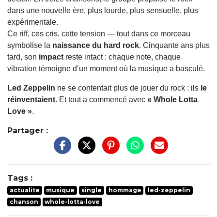
dans une nouvelle ère, plus lourde, plus sensuelle, plus
expérimentale.
Ce riff, ces cris, cette tension — tout dans ce morceau
symbolise la
naissance du hard rock
. Cinquante ans plus
tard, son
impact
reste intact : chaque note, chaque
vibration témoigne d’un moment où la musique a basculé.
Led Zeppelin
ne se contentait plus de jouer du rock : ils
le
réinventaient
. Et tout a commencé avec
« Whole Lotta
Love »
.
Partager :
Tags :
actualite
musique
single
hommage
led-zeppelin
chanson
whole-lotta-love