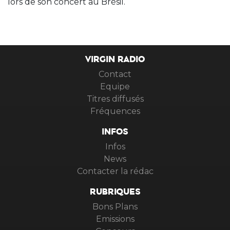
lors de son concert au Brésil.
VIRGIN RADIO
Contact
Equipe
Titres diffusés
Fréquences
INFOS
Infos
News
Contacter la rédac
RUBRIQUES
Bons Plans
Emissions