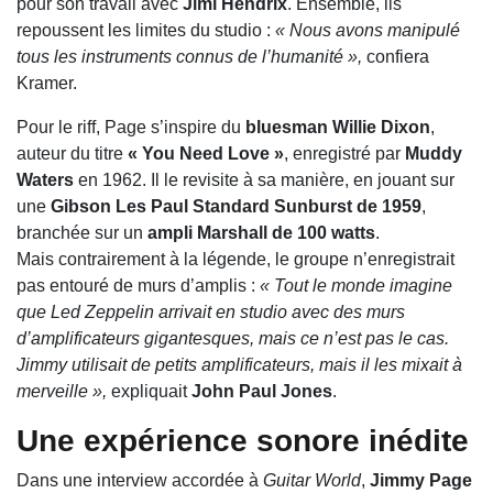
pour son travail avec
Jimi Hendrix
. Ensemble, ils
repoussent les limites du studio :
« Nous avons manipulé
tous les instruments connus de l’humanité »,
confiera
Kramer.
Pour le riff, Page s’inspire du
bluesman Willie Dixon
,
auteur du titre
« You Need Love »
, enregistré par
Muddy
Waters
en 1962. Il le revisite à sa manière, en jouant sur
une
Gibson Les Paul Standard Sunburst de 1959
,
branchée sur un
ampli Marshall de 100 watts
.
Mais contrairement à la légende, le groupe n’enregistrait
pas entouré de murs d’amplis :
« Tout le monde imagine
que Led Zeppelin arrivait en studio avec des murs
d’amplificateurs gigantesques, mais ce n’est pas le cas.
Jimmy utilisait de petits amplificateurs, mais il les mixait à
merveille »,
expliquait
John Paul Jones
.
Une expérience sonore inédite
Dans une interview accordée à
Guitar World
,
Jimmy Page