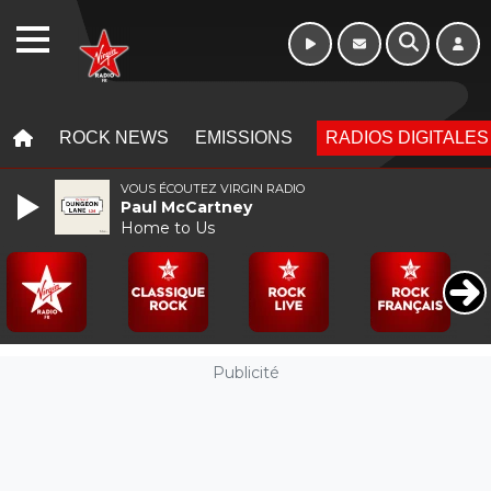
Week-end de 06h
WEBRADIO
à 12h
MENU
MENU
ROCK NEWS
EMISSIONS
RADIOS DIGITALES
VOUS ÉCOUTEZ VIRGIN RADIO
Paul McCartney
Home to Us
Publicité