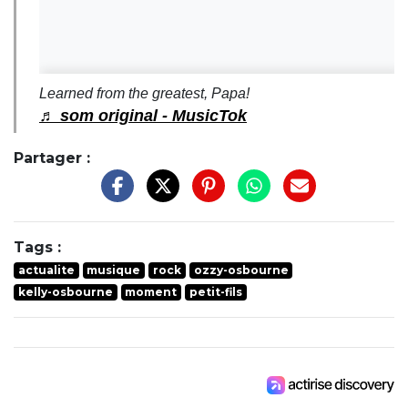
Learned from the greatest, Papa!
♬ som original - MusicTok
Partager :
Tags :
actualite
musique
rock
ozzy-osbourne
kelly-osbourne
moment
petit-fils