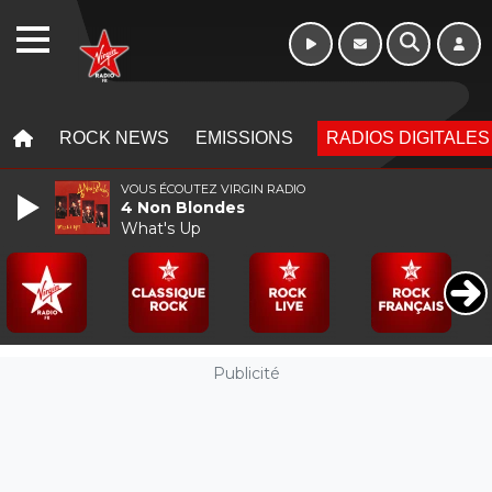
Week-end de 06h
WEBRADIO
à 12h
MENU
MENU
ROCK NEWS
EMISSIONS
RADIOS DIGITALES
VOUS ÉCOUTEZ VIRGIN RADIO
4 Non Blondes
What's Up
Publicité