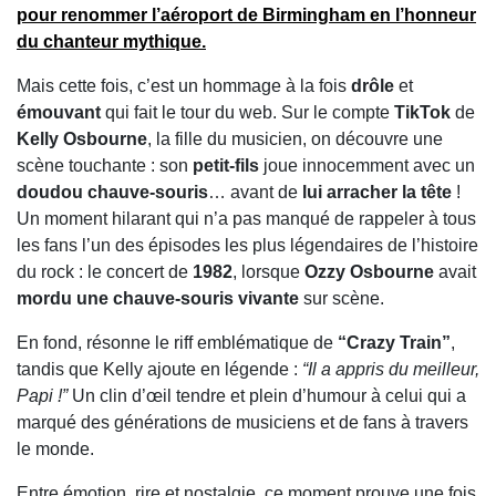
pour
renommer l’aéroport de Birmingham
en l’honneur
du chanteur mythique.
Mais cette fois, c’est un hommage à la fois
drôle
et
émouvant
qui fait le tour du web. Sur le compte
TikTok
de
Kelly Osbourne
, la fille du musicien, on découvre une
scène touchante : son
petit-fils
joue innocemment avec un
doudou chauve-souris
… avant de
lui arracher la tête
!
Un moment hilarant qui n’a pas manqué de rappeler à tous
les fans l’un des épisodes les plus légendaires de l’histoire
du rock : le concert de
1982
, lorsque
Ozzy Osbourne
avait
mordu une chauve-souris vivante
sur scène.
En fond, résonne le riff emblématique de
“Crazy Train”
,
tandis que Kelly ajoute en légende :
“Il a appris du meilleur,
Papi !”
Un clin d’œil tendre et plein d’humour à celui qui a
marqué des générations de musiciens et de fans à travers
le monde.
Entre émotion, rire et nostalgie, ce moment prouve une fois