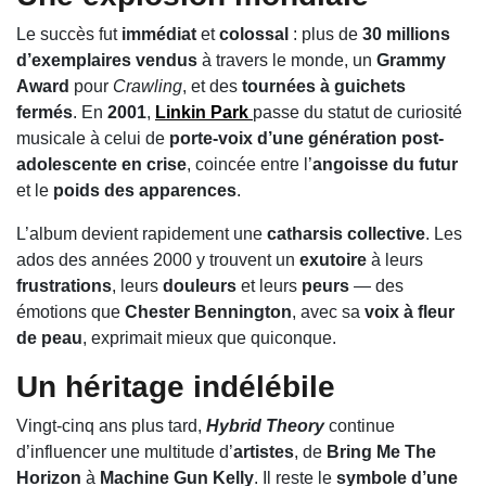
Le succès fut
immédiat
et
colossal
: plus de
30 millions
d’exemplaires vendus
à travers le monde, un
Grammy
Award
pour
Crawling
, et des
tournées à guichets
fermés
. En
2001
,
Linkin Park
passe du statut de curiosité
musicale à celui de
porte-voix d’une génération post-
adolescente en crise
, coincée entre l’
angoisse du futur
et le
poids des apparences
.
L’album devient rapidement une
catharsis collective
. Les
ados des années 2000 y trouvent un
exutoire
à leurs
frustrations
, leurs
douleurs
et leurs
peurs
— des
émotions que
Chester Bennington
, avec sa
voix à fleur
de peau
, exprimait mieux que quiconque.
Un héritage indélébile
Vingt-cinq ans plus tard,
Hybrid Theory
continue
d’influencer une multitude d’
artistes
, de
Bring Me The
Horizon
à
Machine Gun Kelly
. Il reste le
symbole d’une