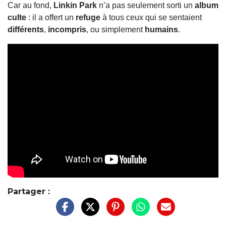
Car au fond,
Linkin Park
n’a pas seulement sorti un
album
culte
: il a offert un
refuge
à tous ceux qui se sentaient
différents
,
incompris
, ou simplement
humains
.
Partager :