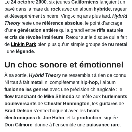
Le
24 octobre 2000
, six jeunes
Californiens
lançaient un
pavé dans la mare du
rock
avec un album
hybride
, rageur
et désespérément sincère. Vingt-cinq ans plus tard,
Hybrid
Theory
reste une
référence absolue
, le point d’ancrage
d’une
génération entière
qui a grandi entre
riffs saturés
et
cris de révolte intérieure
. Retour sur le disque qui a fait
de
Linkin Park
bien plus qu’un simple groupe de
nu metal
: une
légende
.
Un choc sonore et émotionnel
À sa sortie,
Hybrid Theory
ne ressemblait à rien de connu.
Ni tout à fait
metal
, ni complètement
hip-hop
, l’album
fusionne les genres
avec une précision chirurgicale : le
flow tranchant
de
Mike Shinoda
se mêle aux
hurlements
bouleversants
de
Chester Bennington
, les
guitares
de
Brad Delson
s’entrechoquent avec les
beats
électroniques
de
Joe Hahn
, et la
production
, signée
Don Gilmore
, donne à l’ensemble une
puissance rare
.