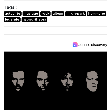
Tags :
actualite
musique
rock
album
linkin-park
hommage
legende
hybrid-theory