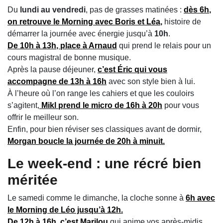
Du
lundi au vendredi
, pas de grasses matinées :
dès
6h
,
on retrouve le
Morning
avec
Boris et Léa
,
histoire de
démarrer la journée avec énergie jusqu’à
10h
.
De
10h à 13h
, place à
Arnaud
qui prend le relais pour un
cours magistral de bonne musique.
Après la pause déjeuner,
c’est
Éric
qui vous
accompagne de
13h à 16h
avec son style bien à lui.
À l’heure où l’on range les cahiers et que les couloirs
s’agitent,
Mikl
prend le micro de
16h à 20h
pour vous
offrir le meilleur son.
Enfin, pour bien réviser ses classiques avant de dormir,
Morgan
boucle la journée de
20h à minuit
.
Le week-end : une récré bien
méritée
Le samedi comme le dimanche, la cloche sonne à
6h
avec
le
Morning
de
Léo
jusqu’à
12h
.
De
12h à 16h
, c’est
Marilou
qui anime vos après-midis