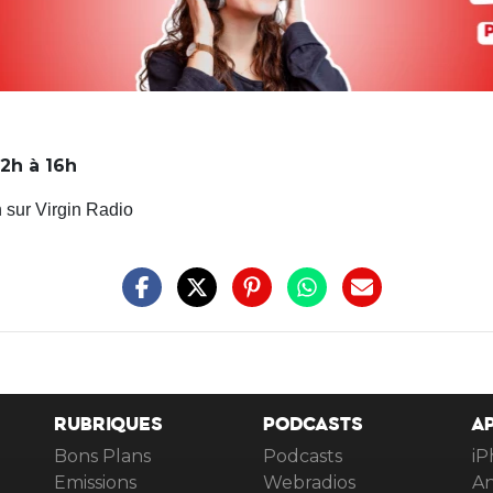
2h à 16h
 sur Virgin Radio
RUBRIQUES
PODCASTS
A
Bons Plans
Podcasts
iP
Emissions
Webradios
An