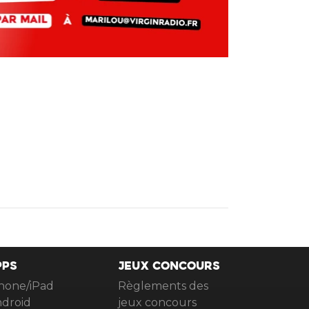
PPS
JEUX CONCOURS
hone/iPad
Règlements des
droid
jeux concours