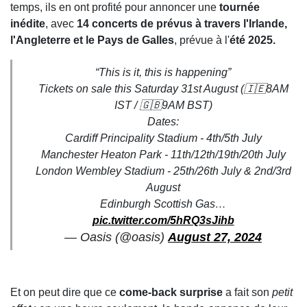
temps, ils en ont profité pour annoncer une
tournée
inédite
, avec
14 concerts de prévus à travers l'Irlande,
l'Angleterre et le Pays de Galles
, prévue à l'
été 2025.
“This is it, this is happening”
Tickets on sale this Saturday 31st August (🇮🇪8AM
IST / 🇬🇧9AM BST)
Dates:
Cardiff Principality Stadium - 4th/5th July
Manchester Heaton Park - 11th/12th/19th/20th July
London Wembley Stadium - 25th/26th July & 2nd/3rd
August
Edinburgh Scottish Gas…
pic.twitter.com/5hRQ3sJihb
— Oasis (@oasis)
August 27, 2024
Et on peut dire que ce
come-back surprise
a fait son
petit