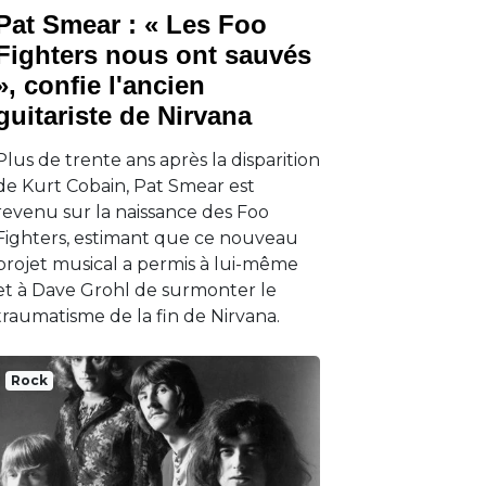
Pat Smear : « Les Foo
Fighters nous ont sauvés
», confie l'ancien
guitariste de Nirvana
Plus de trente ans après la disparition
de Kurt Cobain, Pat Smear est
revenu sur la naissance des Foo
Fighters, estimant que ce nouveau
projet musical a permis à lui-même
et à Dave Grohl de surmonter le
traumatisme de la fin de Nirvana.
Rock