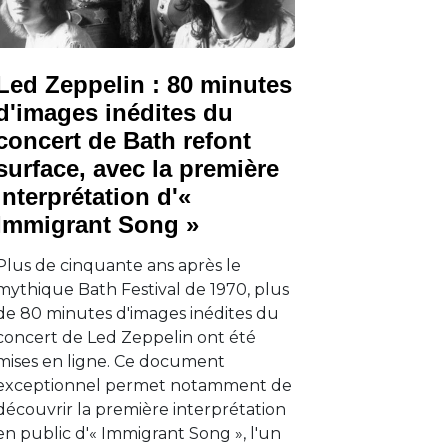
Led Zeppelin : 80 minutes
d'images inédites du
concert de Bath refont
surface, avec la première
interprétation d'«
Immigrant Song »
Plus de cinquante ans après le
mythique Bath Festival de 1970, plus
de 80 minutes d'images inédites du
concert de Led Zeppelin ont été
mises en ligne. Ce document
exceptionnel permet notamment de
découvrir la première interprétation
en public d'« Immigrant Song », l'un