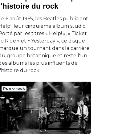
l'histoire du rock
Le 6 août 1965, les Beatles publiaient
Help!, leur cinquième album studio.
Porté par les titres « Help! », « Ticket
to Ride » et « Yesterday », ce disque
marque un tournant dans la carrière
du groupe britannique et reste l'un
des albums les plus influents de
l'histoire du rock.
Punk-rock