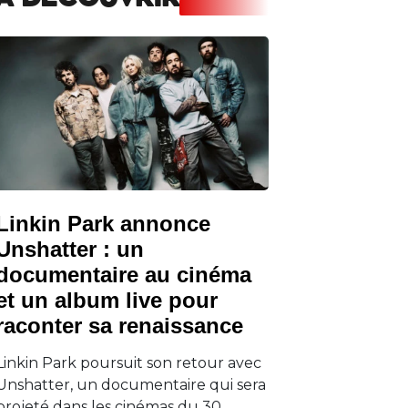
A DECOUVRIR
Linkin Park annonce
Unshatter : un
documentaire au cinéma
et un album live pour
raconter sa renaissance
Linkin Park poursuit son retour avec
Unshatter, un documentaire qui sera
projeté dans les cinémas du 30