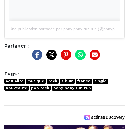
Une publication partagée par pony pony run run (@ponyponyrunrunofficial)
Partager :
Tags :
actualite
musique
rock
album
france
single
nouveaute
pop-rock
pony-pony-run-run