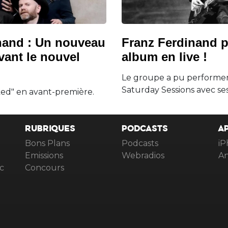
nand : Un nouveau
Franz Ferdinand p
avant le nouvel
album en live !
Le groupe a pu performe
Saturday Sessions avec ses 
d" en avant-première.
RUBRIQUES
PODCASTS
A
Bons Plans
Podcasts
iP
Emissions
Webradios
An
c
Concours