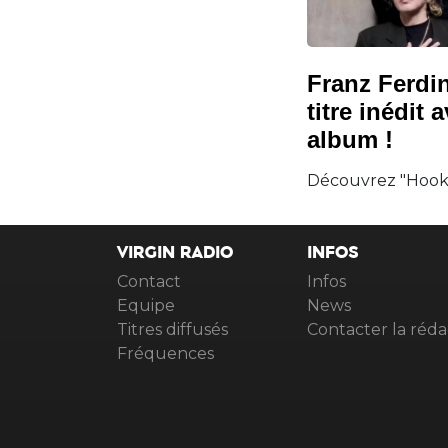
Franz Ferdi
titre inédit 
album !
Découvrez "Hooke
VIRGIN RADIO
INFOS
Contact
Infos
Equipe
News
Titres diffusés
Contacter la réda
Fréquences