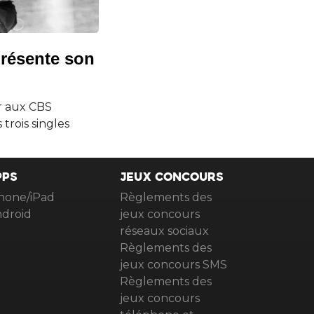
résente son
r aux CBS
trois singles
PPS
JEUX CONCOURS
hone/iPad
Règlements des
droid
jeux concours
réseaux sociaux
Règlements des
jeux concours SMS
Règlements des
jeux concours