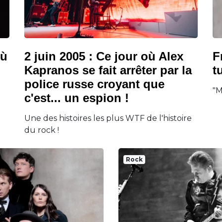
où
2 juin 2005 : Ce jour où Alex
F
Kapranos se fait arrêter par la
t
police russe croyant que
"M
c'est... un espion !
Une des histoires les plus WTF de l'histoire
du rock !
Rock