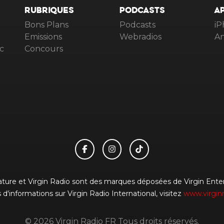
RUBRIQUES
PODCASTS
A
Bons Plans
Podcasts
iP
Emissions
Webradios
An
c
Concours
gnature et Virgin Radio sont des marques déposées de Virgin Enterp
 d'informations sur Virgin Radio International, visitez
www.virgin
© 2026 Virgin Radio FR Tous droits réservés.