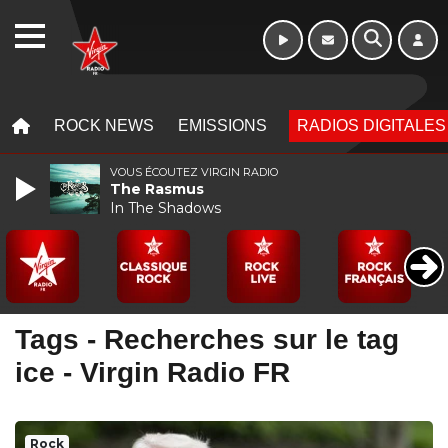
WEBRADIO
MENU
MENU
ROCK NEWS
EMISSIONS
RADIOS DIGITALES
VOUS ÉCOUTEZ VIRGIN RADIO
The Rasmus
In The Shadows
Tags - Recherches sur le tag
ice - Virgin Radio FR
Rock