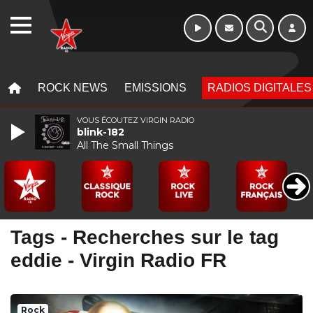
Week-end de 16h
WEBRADIO
à 20h
MENU
MENU
ROCK NEWS
EMISSIONS
RADIOS DIGITALES
VOUS ÉCOUTEZ VIRGIN RADIO
blink-182
All The Small Things
Tags - Recherches sur le tag
eddie - Virgin Radio FR
Rock