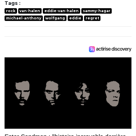
Tags :
rock
van-halen
eddie-van-halen
sammy-hagar
michael-anthony
wolfgang
eddie
regret