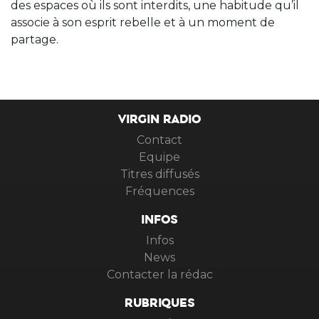
des espaces où ils sont interdits, une habitude qu’il
associe à son esprit rebelle et à un moment de
partage.
VIRGIN RADIO
Contact
Equipe
Titres diffusés
Fréquences
INFOS
Infos
News
Contacter la rédac
RUBRIQUES