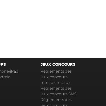
PPS
JEUX CONCOURS
hone/iPad
Règlements des
droid
jeux concours
réseaux sociaux
Règlements des
jeux concours SMS
Règlements des
jeux concours