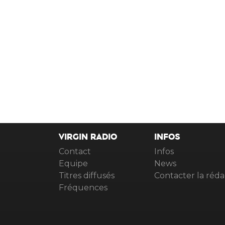
VIRGIN RADIO
INFOS
Contact
Infos
Equipe
News
Titres diffusés
Contacter la réda
Fréquences