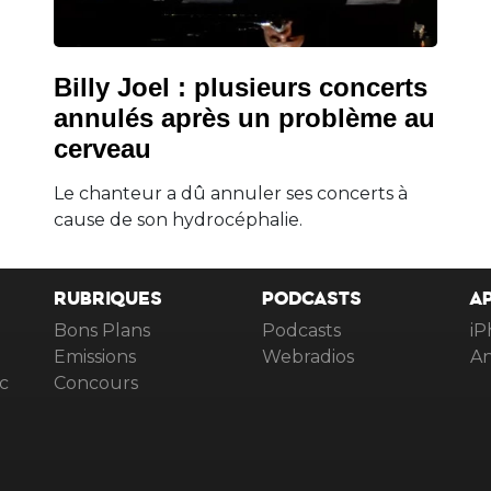
Billy Joel : plusieurs concerts
annulés après un problème au
cerveau
Le chanteur a dû annuler ses concerts à
cause de son hydrocéphalie.
RUBRIQUES
PODCASTS
A
Bons Plans
Podcasts
iP
Emissions
Webradios
An
c
Concours