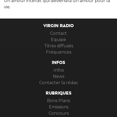
Un amour interdit qui deviendra un amour pour la
vie.
VIRGIN RADIO
Contact
Equipe
Titres diffusés
Fréquences
INFOS
Infos
News
Contacter la rédac
RUBRIQUES
Bons Plans
Emissions
Concours