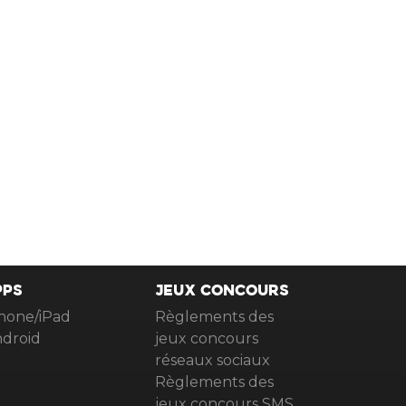
PPS
JEUX CONCOURS
hone/iPad
Règlements des
droid
jeux concours
réseaux sociaux
Règlements des
jeux concours SMS