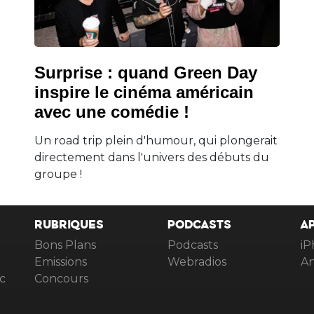
Surprise : quand Green Day
inspire le cinéma américain
avec une comédie !
Un road trip plein d'humour, qui plongerait
directement dans l'univers des débuts du
groupe !
RUBRIQUES
PODCASTS
A
Bons Plans
Podcasts
iP
Emissions
Webradios
An
c
Concours