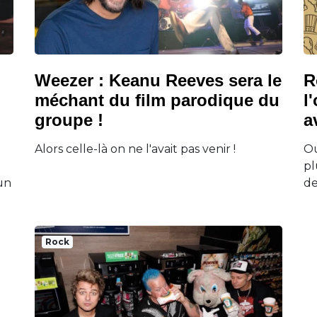
Weezer : Keanu Reeves sera le
R
méchant du film parodique du
l
groupe !
a
Alors celle-là on ne l'avait pas venir !
Ou
pl
un
de
Rock