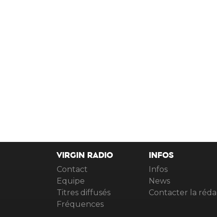
VIRGIN RADIO
INFOS
Contact
Infos
Equipe
News
Titres diffusés
Contacter la réda
Fréquences