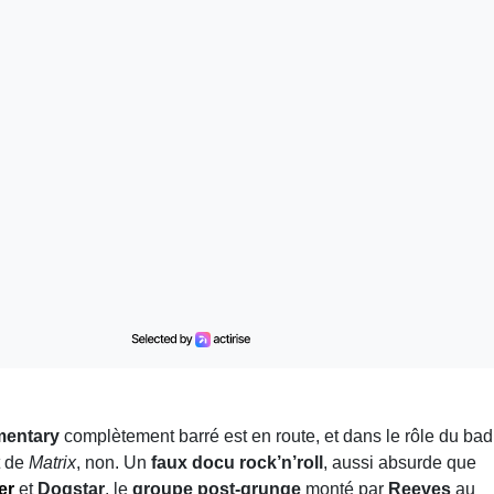
entary
complètement barré est en route, et dans le rôle du bad
t de
Matrix
, non. Un
faux docu rock’n’roll
, aussi absurde que
er
et
Dogstar
, le
groupe post-grunge
monté par
Reeves
au