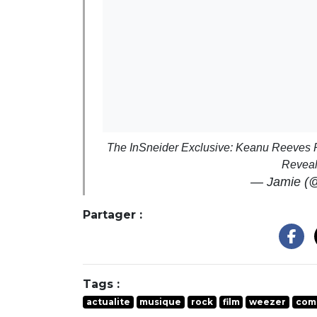
The InSneider Exclusive: Keanu Reeves Pl
Revea
— Jamie (@
Partager :
Tags :
actualite
musique
rock
film
weezer
com