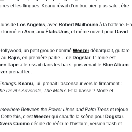
res et les flingues, Keanu rêvait d’un truc bien plus sale : être
 clubs de
Los Angeles
, avec
Robert Mailhouse
à la batterie. En
ir tourné en
Asie
, aux
États-Unis
, et même ouvert pour
David
 Hollywood, un petit groupe nommé
Weezer
débarquait, guitare
au
Raji’s
, en première partie… de
Dogstar
. L’ironie est
hen Tape
atterrissait dans les bacs, puis venait le
Blue Album
zer
prenait feu.
Endings
.
Keanu
, lui, prenait l’ascenseur vers le firmament :
he Devil’s Advocate
,
The Matrix
. Et la basse ? Morte et
mewhere Between the Power Lines and Palm Trees
et rejoue
. Cette fois, c’est
Weezer
qui chauffe la scène pour
Dogstar
.
Rivers Cuomo
décide de réécrire l’histoire, version trash et