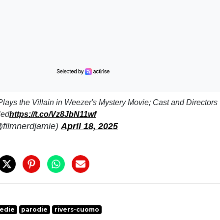
ays the Villain in Weezer's Mystery Movie; Cast and Directors
led
https://t.co/Vz8JbN11wf
filmnerdjamie)
April 18, 2025
edie
parodie
rivers-cuomo