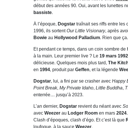
début des années 90. Oui, avant les lunettes noi
bassiste
.
À l’époque,
Dogstar
traînait ses riffs entre les
1996, ils sortent
Our Little Visionary
, après avo
Bowie
au
Hollywood Palladium
. Rien que ça.
Et pendant ce temps, dans un coin sombre de
à la main. Leur premier live ? Le
19 mars 1992
délicieuse. Quelques mois plus tard,
The Kitc
en
1994
, produit par
Geffen
, et la légende
Wee
Dogstar
, lui, a fini par se crasher avec
Happy 
Point Break
,
My Private Idaho
,
Little Buddha
,
T
enterrée… jusqu’à 2023.
L’an dernier,
Dogstar
revient du néant avec
So
avec
Weezer
au
Lodger Room
en mars
2024
Clash d’époques, clash d’égo. Et c’est là que
loufoque, à la sauce
Weezer
.