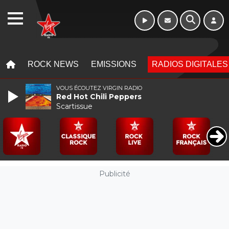
Week-end de 16h
WEBRADIO
à 20h
MENU
MENU
ROCK NEWS
EMISSIONS
RADIOS DIGITALES
VOUS ÉCOUTEZ VIRGIN RADIO
Red Hot Chili Peppers
Scartissue
Publicité