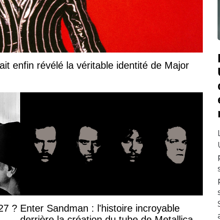
it enfin révélé la véritable identité de Major
27 ?
Enter Sandman : l'histoire incroyable
derrière la création du tube de Metallica