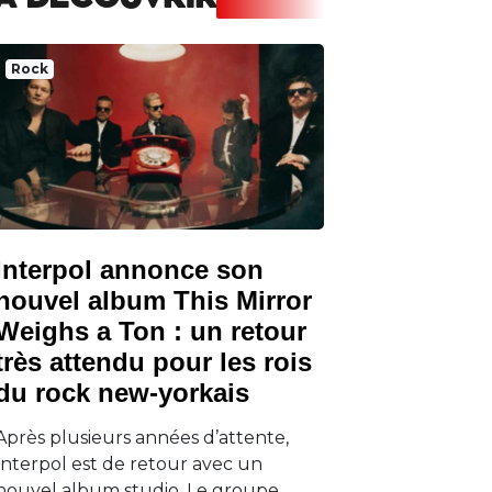
A DECOUVRIR
Rock
Interpol annonce son
nouvel album This Mirror
Weighs a Ton : un retour
très attendu pour les rois
du rock new-yorkais
Après plusieurs années d’attente,
Interpol est de retour avec un
nouvel album studio. Le groupe