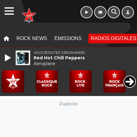
Week-end de 06h
WEBRADIO
à 12h
MENU
MENU
ROCK NEWS
EMISSIONS
RADIOS DIGITALES
VOUS ÉCOUTEZ VIRGIN RADIO
Red Hot Chili Peppers
Aeroplane
Publicité