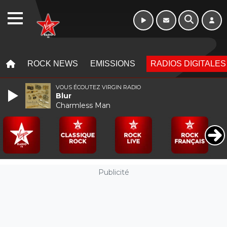
Week-end de 16h
WEBRADIO
à 20h
MENU
MENU
ROCK NEWS
EMISSIONS
RADIOS DIGITALES
VOUS ÉCOUTEZ VIRGIN RADIO
Blur
Charmless Man
Publicité