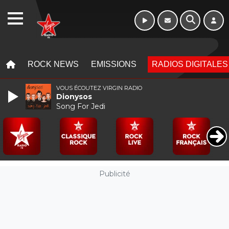
Week-end de 16h
WEBRADIO
à 20h
MENU
MENU
ROCK NEWS
EMISSIONS
RADIOS DIGITALES
VOUS ÉCOUTEZ VIRGIN RADIO
Dionysos
Song For Jedi
Publicité