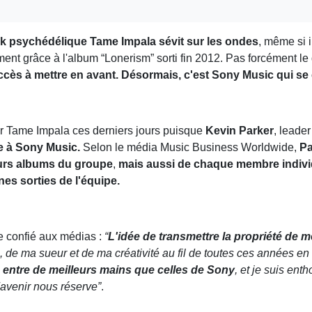
ck psychédélique Tame Impala sévit sur les ondes
, même si 
nt grâce à l'album “Lonerism” sorti fin 2012. Pas forcément le 
cès à mettre en avant. Désormais, c'est Sony Music qui se 
r Tame Impala ces derniers jours puisque
Kevin Parker
, leade
pe à Sony Music.
Selon le média Music Business Worldwide,
Pa
uturs albums du groupe
,
mais aussi de chaque membre indiv
es sorties de l'équipe.
e confié aux médias :
“
L'idée de transmettre la propriété de 
, de ma sueur et de ma créativité au fil de toutes ces années en 
entre de meilleurs mains que celles de Sony
, et je suis ent
l'avenir nous réserve”
.